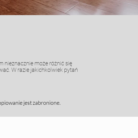
m nieznacznie może różnić się
ać. W razie jakichkolwiek pytań
opiowanie jest zabronione.