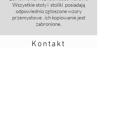
​Wszystkie stoły i stoliki posiadają
odpowiednio zgłoszone wzory
przemysłowe , ich kopiowanie jest
zabronione.
Kontakt
info@ving.design
889 616 393